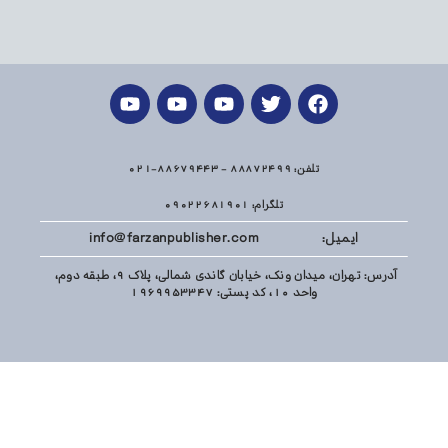
تلفن: 88872499 - 88679443-021
تلگرام: 09022681901
ایمیل: info@farzanpublisher.com
آدرس: تهران، میدان ونک، خیابان گاندی شمالی، پلاک 9، طبقه دوم،
واحد 10، کد پستی: 1969953347