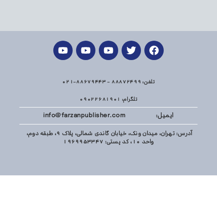
تلفن: 88872499 - 88679443-021
تلگرام: 09022681901
ایمیل: info@farzanpublisher.com
آدرس: تهران، میدان ونک، خیابان گاندی شمالی، پلاک 9، طبقه دوم،
واحد 10، کد پستی: 1969953347