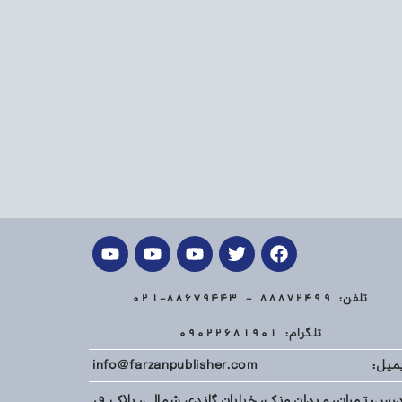
تلفن: 88872499 - 88679443-021
تلگرام: 09022681901
میل: info@farzanpublisher.com
آدرس: تهران، میدان ونک، خیابان گاندی شمالی، پلاک 9،