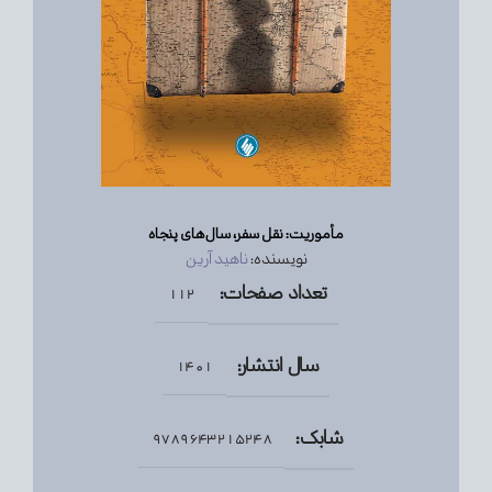
مأموریت: نقل سفر، سال‌های پنجاه
نویسنده:
ناهید آرین
تعداد صفحات:
112
سال انتشار:
1401
شابک:
9789643215248