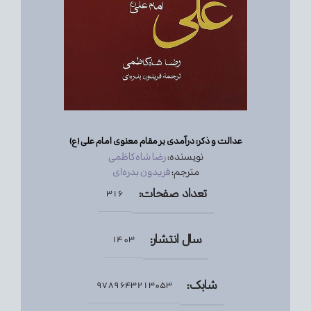
عدالت و ذکر: درآمدی بر مقام معنوی امام علی (ع)
نویسنده:
رضا شاه‌کاظمی
مترجم:
فریدون بدره‌ای
تعداد صفحات:
316
سال انتشار:
1403
شابک:
9789643213053