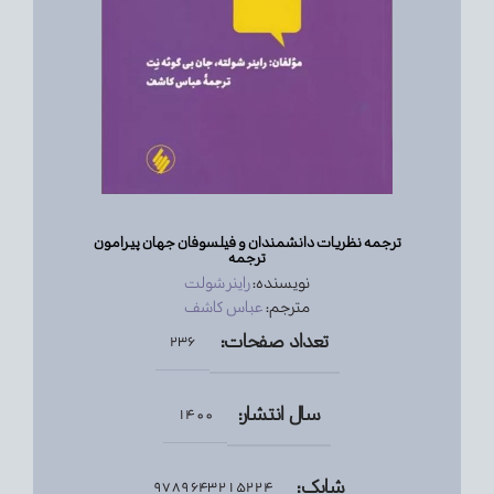
ترجمه نظریات دانشمندان و فیلسوفان جهان پیرامون
ترجمه
نویسنده:
راینر شولت
مترجم:
عباس کاشف
تعداد صفحات:
236
سال انتشار:
1400
شابک:
9789643215224