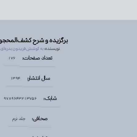
برگزیده و شرح کشف‌المحج
نویسنده:
به کوشش فریدون بدره‌ای
تعداد صفحات:
176
سال انتشار:
1394
شابک:
9789643213756
صحافی:
جلد نرم