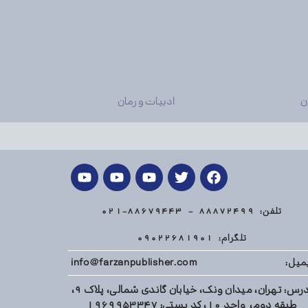
ن
ادبیات و رمان
تلفن: 88872499 - 88679443-021
تلگرام: 09022681901
میل: info@farzanpublisher.com
آدرس: تهران، میدان ونک، خیابان گاندی شمالی، پلاک 9،
طبقه دوم، واحد 10، کد پستی: 1969953347