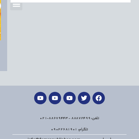
تلفن: 88872499 - 88679443-021
تلگرام: 09022681901