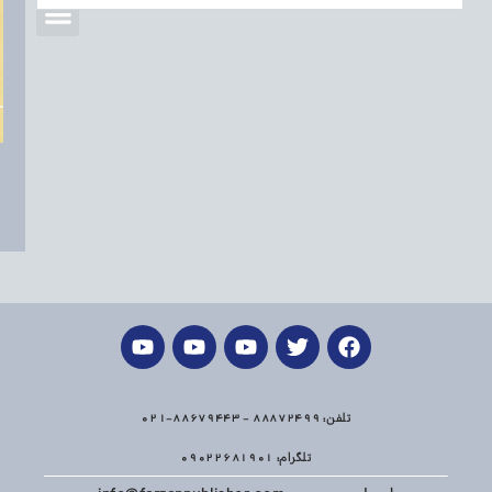
تلفن: 88872499 - 88679443-021
تلگرام: 09022681901