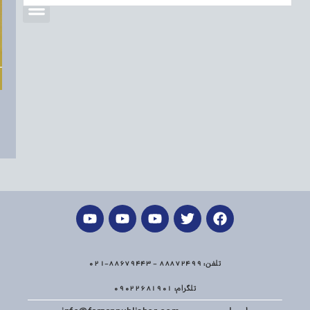
تلفن: 88872499 - 88679443-021
تلگرام: 09022681901