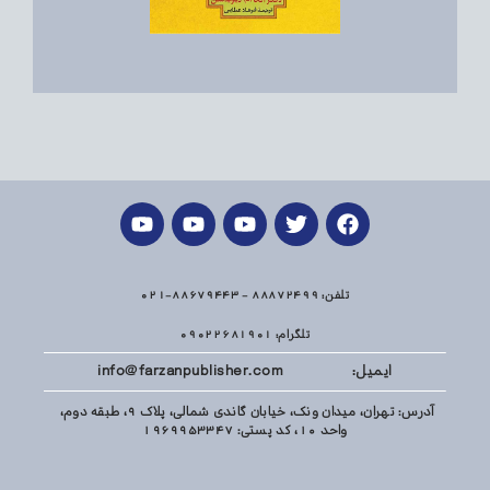
تلفن: 88872499 - 88679443-021
تلگرام: 09022681901
ایمیل: info@farzanpublisher.com
آدرس: تهران، میدان ونک، خیابان گاندی شمالی، پلاک 9، طبقه دوم،
واحد 10، کد پستی: 1969953347