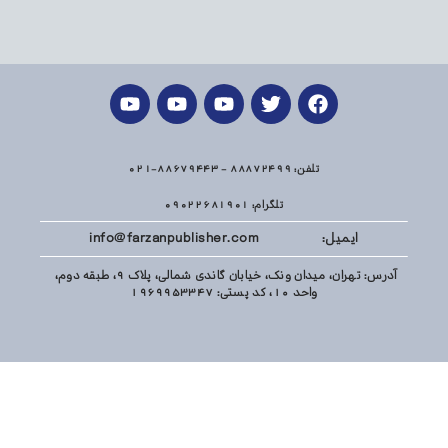
تلفن: 88872499 - 88679443-021
تلگرام: 09022681901
ایمیل: info@farzanpublisher.com
آدرس: تهران، میدان ونک، خیابان گاندی شمالی، پلاک 9، طبقه دوم،
واحد 10، کد پستی: 1969953347