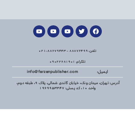
تلفن: 88872499 - 88679443-021
تلگرام: 09022681901
ایمیل: info@farzanpublisher.com
آدرس: تهران، میدان ونک، خیابان گاندی شمالی، پلاک 9، طبقه دوم،
واحد 10، کد پستی: 1969953347