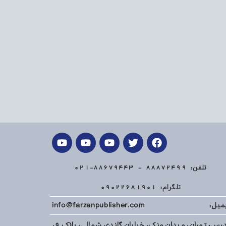
تلفن: 88872499 - 88679443-021
تلگرام: 09022681901
میل: info@farzanpublisher.com
آدرس: تهران، میدان ونک، خیابان گاندی شمالی، پلاک 9،