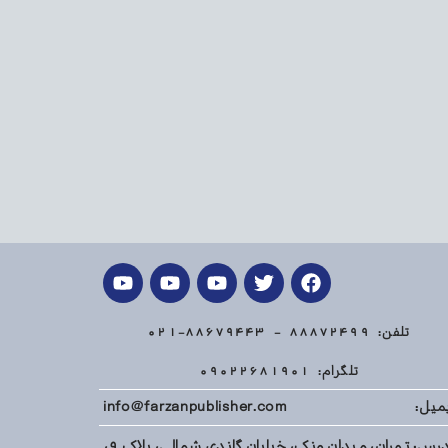
تلفن: 88872499 - 88679443-021
تلگرام: 09022681901
میل: info@farzanpublisher.com
آدرس: تهران، میدان ونک، خیابان گاندی شمالی، پلاک 9،