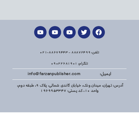
تلفن: 88872499 - 88679443-021
تلگرام: 09022681901
ایمیل: info@farzanpublisher.com
آدرس: تهران، میدان ونک، خیابان گاندی شمالی، پلاک 9، طبقه دوم،
واحد 10، کد پستی: 1969953347