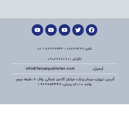
تلفن: 88872499 - 88679443-021
تلگرام: 09022681901
ایمیل: info@farzanpublisher.com
آدرس: تهران، میدان ونک، خیابان گاندی شمالی، پلاک 9، طبقه دوم،
واحد 10، کد پستی: 1969953347