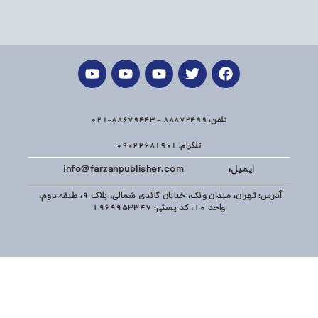
تلفن: 88872499 - 88679443-021
تلگرام: 09022681901
ایمیل: info@farzanpublisher.com
آدرس: تهران، میدان ونک، خیابان گاندی شمالی، پلاک 9، طبقه دوم،
واحد 10، کد پستی: 1969953347