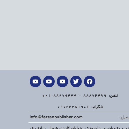
تلفن: 88872499 - 88679443-021
تلگرام: 09022681901
میل: info@farzanpublisher.com
آدرس: تهران، میدان ونک، خیابان گاندی شمالی، پلاک 9،