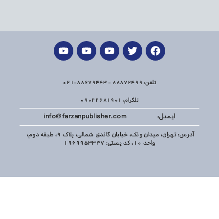
تلفن: 88872499 - 88679443-021
تلگرام: 09022681901
ایمیل: info@farzanpublisher.com
آدرس: تهران، میدان ونک، خیابان گاندی شمالی، پلاک 9، طبقه دوم،
واحد 10، کد پستی: 1969953347