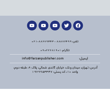
تلفن: 88872499 - 88679443-021
تلگرام: 09022681901
ایمیل: info@farzanpublisher.com
آدرس: تهران، میدان ونک، خیابان گاندی شمالی، پلاک 9، طبقه دوم،
واحد 10، کد پستی: 1969953347