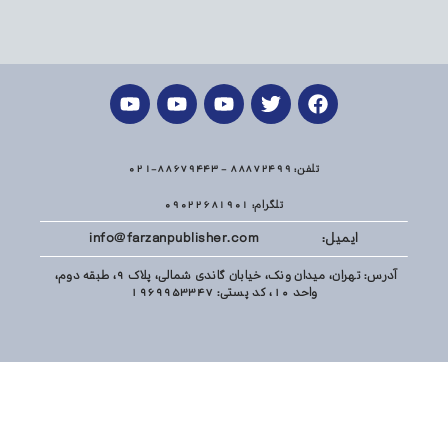
تلفن: 88872499 - 88679443-021
تلگرام: 09022681901
ایمیل: info@farzanpublisher.com
آدرس: تهران، میدان ونک، خیابان گاندی شمالی، پلاک 9، طبقه دوم،
واحد 10، کد پستی: 1969953347