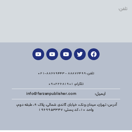
تلفن:
تلفن: 88872499 - 88679443-021
تلگرام: 09022681901
ایمیل: info@farzanpublisher.com
آدرس: تهران، میدان ونک، خیابان گاندی شمالی، پلاک 9، طبقه دوم،
واحد 10، کد پستی: 1969953347